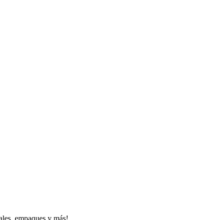
iales, empaques y más!.